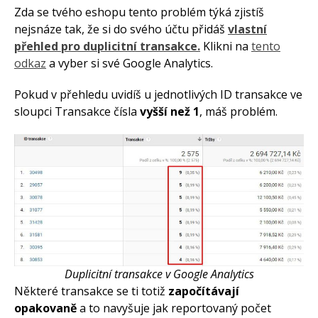
Zda se tvého eshopu tento problém týká zjistíš
nejsnáze tak, že si do svého účtu přidáš
vlastní
PŘIHLÁSIT SE K
přehled pro duplicitní transakce.
Klikni na
tento
NEWSLETTERU
odkaz
a vyber si své Google Analytics.
Pokud v přehledu uvidíš u jednotlivých ID transakce ve
Přihlas se k odběru
sloupci Transakce čísla
vyšší než 1
, máš problém.
newsletteru. Jednou za čas ti
pošlu odkaz na nový článek.
Co jsou symboly značky
Duplicitní transakce v Google Analytics
Co má obsahovat stránka o
Některé transakce se ti totiž
započítávají
dopravě na e-shopu
opakovaně
a to navyšuje jak reportovaný počet