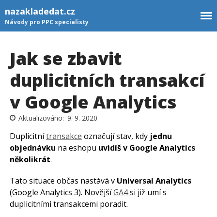
nazakladedat.cz
Návody pro PPC specialisty
Jak se zbavit
duplicitních transakcí
v Google Analytics
9. 9. 2020
Duplicitní
transakce
označují stav, kdy
jednu
Newsletter
objednávku
na eshopu
uvidíš v Google Analytics
GTM šablony
několikrát
.
Rozcestník
Tato situace občas nastává v
Universal Analytics
Kontakt
(Google Analytics 3). Novější
GA4
si již umí s
duplicitními transakcemi poradit.