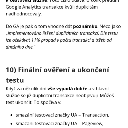
a testovací službě
. Toto číslo udává, o kolik předtím
Google Analytics transakce kvůli duplicitám
nadhodnocovaly.
Do GA je pak o tom vhodné dát
poznámku
. Něco jako
„
Implementováno řešení duplicitních transakcí. Dle testu
lze očekávat 11% propad v počtu transakcí a tržeb od
dnešního dne.
“
10) Finální ověření a ukončení
testu
Když za několik dní
vše vypadá dobře
a v hlavní
službě se již duplicitní transakce neobjevují. Můžeš
test ukončit. To spočívá v:
smazání testovací značky UA – Transaction,
smazání testovací značky UA – Pageview,