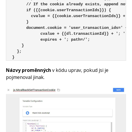
      // If the cookie already exists, append not o
      if ({{cookie.userTransactionIds}}) {

        cvalue = {{cookie.userTransactionIds}} + ',
      }    

      document.cookie = 'user_transaction_ids=' + 

            cvalue + {{dl.transactionId}} + '; ' + 
            expires + '; path=/';

    }

  };

Názvy proměnných
v kódu uprav, pokud jsi je
pojmenoval jinak.