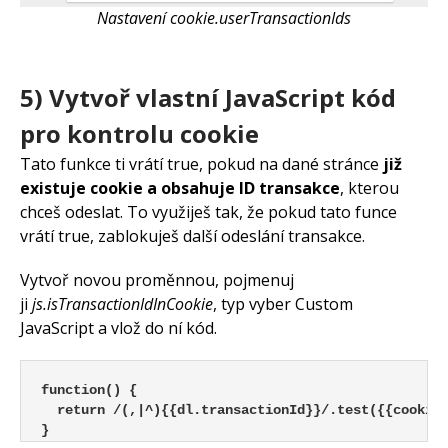
Nastavení cookie.userTransactionIds
5) Vytvoř vlastní JavaScript kód
pro kontrolu cookie
Tato funkce ti vrátí true, pokud na dané stránce
již
existuje cookie a obsahuje ID transakce
, kterou
chceš odeslat. To využiješ tak, že pokud tato funce
vrátí true, zablokuješ další odeslání transakce.
Vytvoř novou proměnnou, pojmenuj
ji
js.isTransactionIdInCookie
, typ vyber Custom
JavaScript a vlož do ní kód.
function() {

  return /(,|^){{dl.transactionId}}/.test({{cookie.