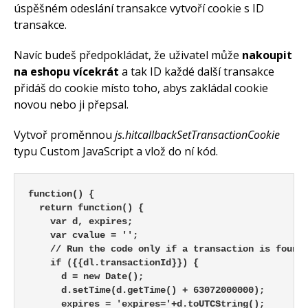
úspěšném odeslání transakce vytvoří cookie s ID
transakce.
Navíc budeš předpokládat, že uživatel může
nakoupit
na eshopu vícekrát
a tak ID každé další transakce
přidáš do cookie místo toho, abys zakládal cookie
novou nebo ji přepsal.
Vytvoř proměnnou
js.hitcallbackSetTransactionCookie
typu Custom JavaScript a vlož do ní kód.
function() {

  return function() {

    var d, expires;

    var cvalue = '';

    // Run the code only if a transaction is found 
    if ({{dl.transactionId}}) {

      d = new Date();

      d.setTime(d.getTime() + 63072000000);

      expires = 'expires='+d.toUTCString();
