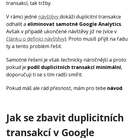
Co je Meta CAPI a kdy se
transakcí, tak tržby.
vyplatí
Jak přidat přístup k e-shopu v
V rámci jedné
návštěvy
dokáží duplicitní transakce
Mergadu
odhalit a
eliminovat samotné Google Analytics
.
Avšak v případě ukončené návštěvy již ne (více v
Jak používat bidding na
zbožácích
článku o definici návštěvy
). Proto musíš přijít na řadu
ty a tento problém řešit.
Samotné řešení je však technicky náročnější a proto
pokud je
podíl duplicitních transakcí minimální
,
doporučuji ti se s tím radši smířit.
Pokud máš ale rád přesnost, mám pro tebe
návod
.
Jak se zbavit duplicitních
transakcí v Google