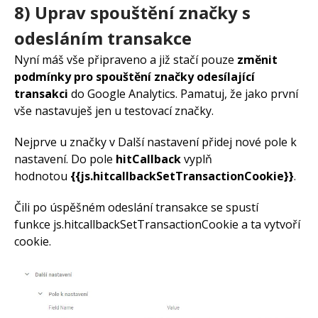
8) Uprav spouštění značky s
odesláním transakce
Nyní máš vše připraveno a již stačí pouze
změnit
podmínky pro spouštění značky odesílající
transakci
do Google Analytics. Pamatuj, že jako první
vše nastavuješ jen u testovací značky.
Nejprve u značky v Další nastavení přidej nové pole k
nastavení. Do pole
hitCallback
vyplň
hodnotou
{{js.hitcallbackSetTransactionCookie}}
.
Čili po úspěšném odeslání transakce se spustí
funkce js.hitcallbackSetTransactionCookie a ta vytvoří
cookie.