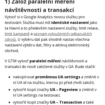
1) Založ
paralelní měření
návštěvnosti a transakcí
Vytvoř si v Google Analytics novou službu pro
testování. Služba musí mít
identické nastavení
jako
ta hlavní a to především nastavení služby, limit relace,
limit kampaně
a
seznam vyloučených odkazujících
zdrojů.
U výběru dat pak shodně nastav všechna
nastavení výběru dat, filtry a aktivuj elektronický
obchod,
V GTM vytvoř
paralelní měření
návštěvnosti a
transakcí do nově založené služby v GA. Bude stačit:
nakopírovat
proměnnou UA settings
a změnit v
ní UA id na službu, kterou jsi před chvíli založil,
vytvořit kopii značky
UA – Pageview
a změnit v
ní UA settings na testovací,
vytvořit kopii značky
UA – Transaction
a také