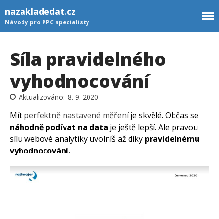
nazakladedat.cz
Návody pro PPC specialisty
Síla pravidelného
vyhodnocování
Newsletter
8. 9. 2020
GTM šablony
Mít
perfektně nastavené měření
je skvělé. Občas se
Rozcestník
náhodně podívat na data
je ještě lepší. Ale pravou
Kontakt
sílu webové analytiky uvolníš až díky
pravidelnému
vyhodnocování.
PŘIHLÁSIT SE K
NEWSLETTERU