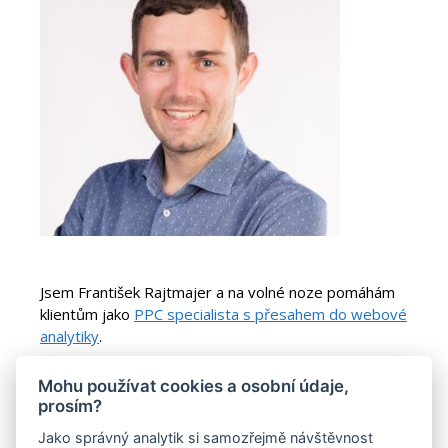
Jsem František Rajtmajer a na volné noze pomáhám
klientům jako
PPC specialista s přesahem do webové
analytiky
.
Pokud máš nápad na vylepšení tohoto webu nebo ti
Mohu používat cookies a osobní údaje,
tu něco chybí,
ozvi se mi
.
prosím?
Jako správný analytik si samozřejmě návštěvnost