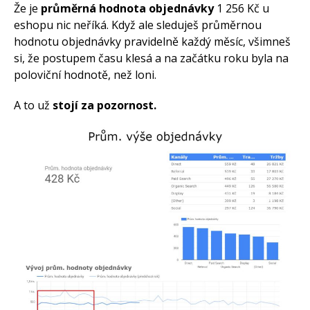
zbožácích
Že je
průměrná hodnota objednávky
1 256 Kč u
eshopu nic neříká. Když ale sleduješ průměrnou
hodnotu objednávky pravidelně každý měsíc, všimneš
si, že postupem času klesá a na začátku roku byla na
poloviční hodnotě, než loni.
A to už
stojí za pozornost.