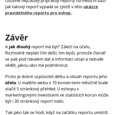
Osobně nejčastěji připravuji reporty na měsíční bázi.
Jak takový report vypadá se zjistíš v této
ukázce
pravidelného reportu pro eshop.
Závěr
A
jak dlouhý
report má být? Záleží na účelu.
Rozhodně neplatí čím delší, tím lepší, protože čtenář
se pak pod návalem dat a informací utopí a nebude
vědět, jakou akci má podniknout.
Proto je dobré uzpůsobit délku a obsah reportu jeho
účelu
. U malého webu s 10 konverzemi měsíčně bude
stačit 5 stránkový přehled. U eshopu s
marketingovými investicemi ve statisících korun může
být i 30 stránkový report málo.
Tak jako tak se hodí, když na začátku reportu umístíš