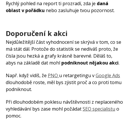
Rychlý pohled na report ti prozradí, zda je
daná
oblast v pořádku
nebo zasluhuje tvou pozornost.
Doporučení k akci
Nejdůležitější část vyhodnocení se skrývá v tom, co se
má stát dál. Protože do statistik se nedíváš proto, že
čísla jsou hezká a grafy krásně barevné. Děláš to,
abys na základě dat mohl
podniknout nějakou akci
.
Např. když vidíš, že
PNO
u retargetingu v
Google Ads
dlouhodobě roste, měl bys zjistit proč a co proti tomu
podniknout.
Při dlouhodobém poklesu návštěvnosti z neplaceného
vyhledávání bys zase mohl požádat
SEO specialistu
o
pomoc.