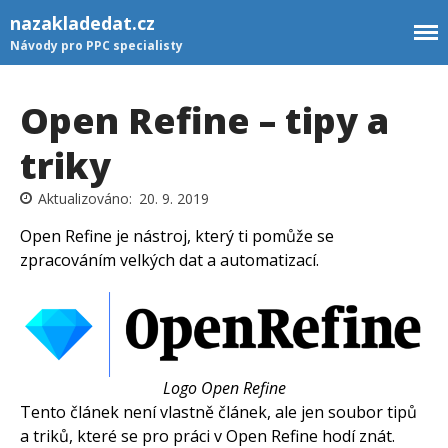
nazakladedat.cz
Návody pro PPC specialisty
Open Refine – tipy a
triky
Newsletter
20. 9. 2019
GTM šablony
Open Refine je nástroj, který ti pomůže se
Rozcestník
zpracováním velkých dat a automatizací.
Kontakt
PŘIHLÁSIT SE K
Logo Open Refine
NEWSLETTERU
Tento článek není vlastně článek, ale jen soubor tipů
a triků, které se pro práci v Open Refine hodí znát.