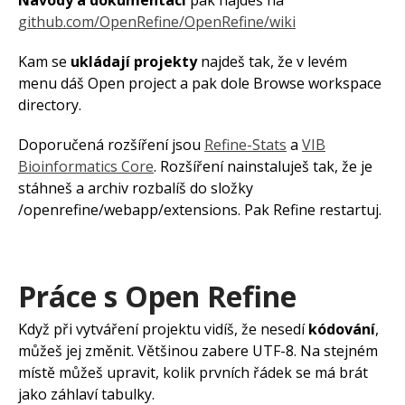
Návody a dokumentaci
pak najdeš na
github.com/OpenRefine/OpenRefine/wiki
Kam se
ukládají projekty
najdeš tak, že v levém
menu dáš Open project a pak dole Browse workspace
directory.
Doporučená rozšíření jsou
Refine-Stats
a
VIB
Bioinformatics Core
. Rozšíření nainstaluješ tak, že je
stáhneš a archiv rozbalíš do složky
/openrefine/webapp/extensions. Pak Refine restartuj.
Práce s Open Refine
Když při vytváření projektu vidíš, že nesedí
kódování
,
můžeš jej změnit. Většinou zabere UTF-8. Na stejném
místě můžeš upravit, kolik prvních řádek se má brát
jako záhlaví tabulky.