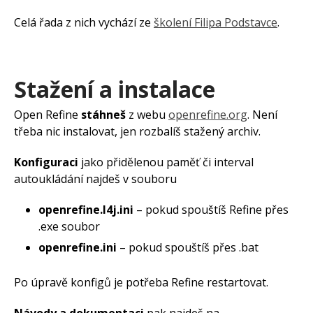
Přihlas se k odběru
Celá řada z nich vychází ze
školení Filipa Podstavce
.
newsletteru. Jednou za čas ti
pošlu odkaz na nový článek.
Stažení a instalace
Open Refine
stáhneš
z webu
openrefine.org
. Není
třeba nic instalovat, jen rozbalíš stažený archiv.
Konfiguraci
jako přidělenou paměť či interval
Co jsou symboly značky
autoukládání najdeš v souboru
Co má obsahovat stránka o
openrefine.l4j.ini
– pokud spouštíš Refine přes
dopravě na e-shopu
.exe soubor
Co je Meta CAPI a kdy se
vyplatí
openrefine.ini
– pokud spouštíš přes .bat
Jak přidat přístup k e-shopu v
Mergadu
Po úpravě konfigů je potřeba Refine restartovat.
Jak používat bidding na
zbožácích