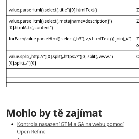
value.parseHtml().select(„title“)[0].htmlText()
Z
value.parseHtml().select(„meta[name=description]“)
Z
[0].htmlAttr(„content“)
forEach(value.parseHtml().select(„h3“),v,v.htmlText()).join(„¤“)
Z
o
value.split(„http://“)[0].split(„https://“)[0].split(„www.“)
O
[0].split(„/“)[0]
Mohlo by tě zajímat
Kontrola nasazení GTM a GA na webu pomocí
Open Refine