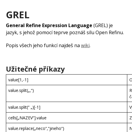
GREL
General Refine Expression Language
(GREL) je
jazyk, s jehož pomocí teprve poznáš sílu Open Refinu.
Popis všech jeho funkcí najdeš na
wiki
.
Užitečné příkazy
value[1,-1]
O
value.split(„,“)
R
č
value.split(“ „)[-1]
V
cells[„NAZEV“].value
Z
value.replace(„neco“,“jineho“)
N