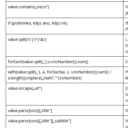
value.contains(„neco“)
V
j
if (podminka, kdyz ano, kdyz ne)
I
i
value.split(/\/|\?|\&/)
L
t
o
forEach(value.split(‚,‘),v,v.toNumber()).sum()
S
with(value.split(‚,‘), a, forEach(a, v, v.toNumber()).sum() /
P
a.length()).replace(„NaN“,““).toNumber()
k
value.escape(„url“)
E
U
v
value.parseJson()[„title“]
V
value.parseJson()[„title“][„subtitle“]
V
s