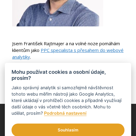
Jsem František Rajtmajer a na volné noze pomáhám
klientům jako
PPC specialista s přesahem do webové
analytiky
.
Pokud máš nápad na vylepšení tohoto webu nebo ti
Mohu používat cookies a osobní údaje,
tu něco chybí,
ozvi se mi
.
prosím?
Jako správný analytik si samozřejmě návštěvnost
tohoto webu měřím nástroji jako Google Analytics,
které ukládají v prohlížeči cookies a případně využívají
další údaje o vás včetně těch osobních. Mohu to
udělat, prosím?
Podrobná nastavení
Návody pro tebe tvoří František Rajtmajer. Jako
PPC specialista s
přesahem do webové analytiky
nastavuje měření, vyhodnocuje data,
řídí PPC kampaně a pomáhám podnikatelům s rozhodováním na
Souhlasím
základě dat.