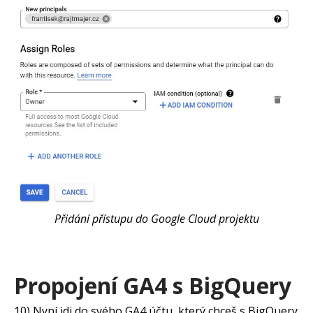
Přidání přístupu do Google Cloud projektu
Propojení GA4 s BigQuery
10) Nyní jdi do svého GA4 účtu, který chceš s BigQuery