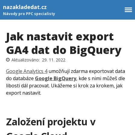
nazakladedat.cz
Návody pro PPC specialisty
Jak nastavit export
GA4 dat do BigQuery
29. 11. 2022
Newsletter
GTM šablony
Google Analytics 4
umožňují zdarma exportovat data
do databáze
Google BigQuery
, kde s nimi můžeš dle
Rozcestník
libosti dál pracovat. Ukážeme si krok za krokem, jak
Kontakt
export nastavit.
Založení projektu v
PŘIHLÁSIT SE K
NEWSLETTERU