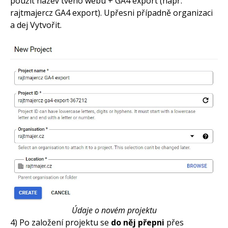
použít název tvého webu + GA4 export (např.
Jak používat bidding na
rajtmajercz GA4 export). Upřesni případně organizaci
zbožácích
a dej Vytvořit.
Údaje o novém projektu
4) Po založení projektu se
do něj přepni
přes