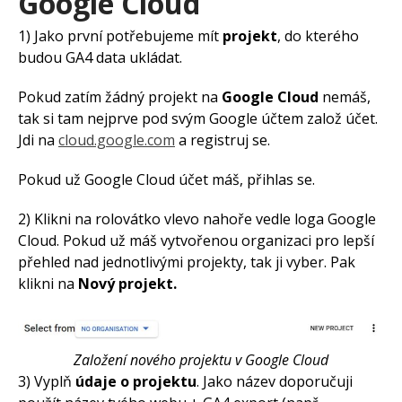
Google Cloud
1) Jako první potřebujeme mít
projekt
, do kterého
Přihlas se k odběru
newsletteru. Jednou za čas ti
budou GA4 data ukládat.
pošlu odkaz na nový článek.
Pokud zatím žádný projekt na
Google Cloud
nemáš,
tak si tam nejprve pod svým Google účtem založ účet.
Jdi na
cloud.google.com
a registruj se.
Pokud už Google Cloud účet máš, přihlas se.
2) Klikni na rolovátko vlevo nahoře vedle loga Google
Cloud. Pokud už máš vytvořenou organizaci pro lepší
Co jsou symboly značky
přehled nad jednotlivými projekty, tak ji vyber. Pak
Co má obsahovat stránka o
klikni na
Nový projekt.
dopravě na e-shopu
Co je Meta CAPI a kdy se
vyplatí
Založení nového projektu v Google Cloud
Jak přidat přístup k e-shopu v
3) Vyplň
údaje o projektu
. Jako název doporučuji
Mergadu