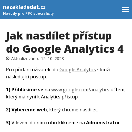
nazakladedat.cz
Návody pro PPC specialisty
Jak nasdílet přístup
Newsletter
GTM šablony
do Google Analytics 4
Rozcestník
15. 10. 2023
Kontakt
Pro přidání uživatele do
Google Analytics
slouží
následující postup.
PŘIHLÁSIT SE K
1) Přihlásíme se
na
www.google.com/analytics
účtem,
který má nyní k Analytics přístup.
NEWSLETTERU
2) Vybereme web
, který chceme nasdílet.
Přihlas se k odběru
3)
V levém dolním rohu klikneme na
Administrátor
.
newsletteru. Jednou za čas ti
pošlu odkaz na nový článek.