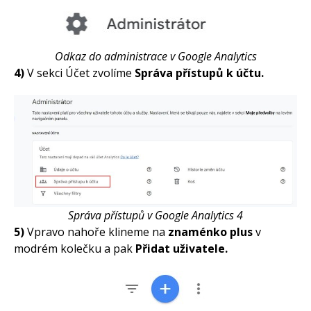
Odkaz do administrace v Google Analytics
4)
V sekci Účet zvolíme
Správa přístupů k účtu.
Co jsou symboly značky
Co má obsahovat stránka o
dopravě na e-shopu
Co je Meta CAPI a kdy se
vyplatí
Správa přístupů v Google Analytics 4
Jak přidat přístup k e-shopu v
Mergadu
5)
Vpravo nahoře klineme na
znaménko plus
v
modrém kolečku a pak
Přidat uživatele.
Jak používat bidding na
zbožácích