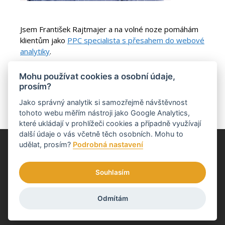
Jsem František Rajtmajer a na volné noze pomáhám
klientům jako
PPC specialista s přesahem do webové
analytiky
.
Pokud máš nápad na vylepšení tohoto webu nebo ti
Mohu používat cookies a osobní údaje,
tu něco chybí,
ozvi se mi
.
prosím?
Jako správný analytik si samozřejmě návštěvnost
tohoto webu měřím nástroji jako Google Analytics,
které ukládají v prohlížeči cookies a případně využívají
další údaje o vás včetně těch osobních. Mohu to
udělat, prosím?
Podrobná nastavení
Návody pro tebe tvoří František Rajtmajer. Jako
PPC specialista s
přesahem do webové analytiky
nastavuje měření, vyhodnocuje data,
řídí PPC kampaně a pomáhám podnikatelům s rozhodováním na
Souhlasím
základě dat.
Zásady ochrany osobních údajů
Používání cookies
Odmítám